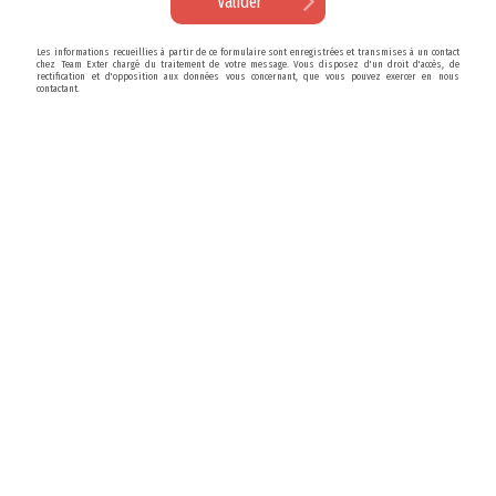
Les informations recueillies à partir de ce formulaire sont enregistrées et transmises à un contact
chez Team Exter chargé du traitement de votre message. Vous disposez d'un droit d'accès, de
rectification et d'opposition aux données vous concernant, que vous pouvez exercer en nous
contactant.